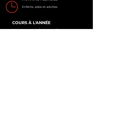
Enfants, ados et adultes
COURS À L'ANNÉE
COURS À L'ANNÉE
Soirées et fin de semaine
ESSAYER UN COURS
C'est gratuit!
DOJO D
KARATÉ KYOKUSHIN
NOUS JOINDRE
(418) 967-7827